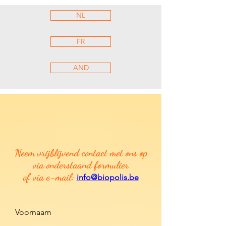
NL
FR
AND
Neem vrijblijvend contact met ons op
via onderstaand formulier
of via e-mail:
info@bio
polis.be
Voornaam