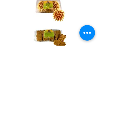
ABLA
srl
Interleuvenlaan 62 - B-3001 Heverlee
Tél:
+ 32 (0) 16 39 78 30 -
info@ablaorganic.be
TVA: BE
700.605.660